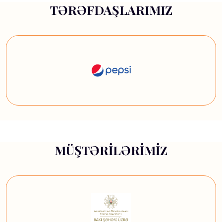
TƏRƏFDAŞLARIMIZ
MÜŞTƏRİLƏRİMİZ