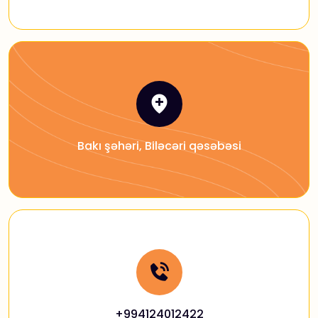
Bakı şəhəri, Biləcəri qəsəbəsi
+994124012422