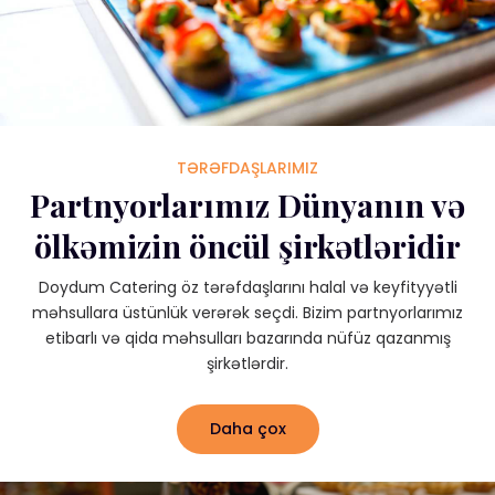
TƏRƏFDAŞLARIMIZ
Partnyorlarımız Dünyanın və
ölkəmizin öncül şirkətləridir
Doydum Catering öz tərəfdaşlarını halal və keyfityyətli
məhsullara üstünlük verərək seçdi. Bizim partnyorlarımız
etibarlı və qida məhsulları bazarında nüfüz qazanmış
şirkətlərdir.
Daha çox