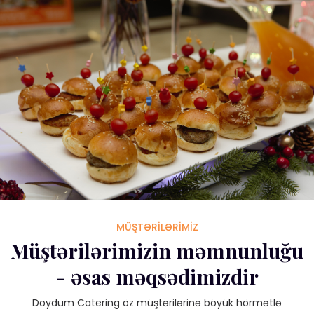
MÜŞTƏRİLƏRİMİZ
Müştərilərimizin məmnunluğu
- əsas məqsədimizdir
Doydum Catering öz müştərilərinə böyük hörmətlə