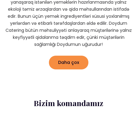
yanaşaraq istənilən yeməklərin hazırlanmasında yalnız
ekoloji təmiz ərzaqlardan və qida məhsullarından istifadə
edir. Bunun üçün yemək ingrediyentləri xüsusi yoxlanılmış
yerlərdən və etibarlı tərəfdaşlardan əldə edilir. Doydum
Catering bütün məhsuliyyəti anlayaraq müştərilərinə yalnız
keyfiyyətli qidalanma təqdim edir, çünki müştərilərin
sağlamlığı Doydumun uğurudur!
Daha çox
Bizim komandamız