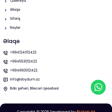
Qalereya
Əlaqə
Sifariş
Rəylər
Əlaqə
+994124012422
+994553012422
+994993012422
info@doydum.az
Bakı şəhəri, Biləcəri qəsəbəsi
Copyright ©
2026 Developed by
Proton.az