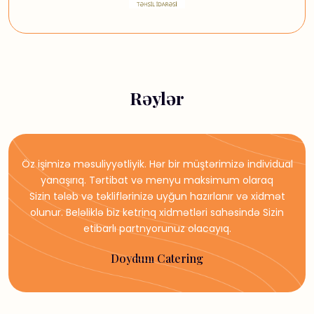
Rəylər
Öz işimizə məsuliyyətliyik. Hər bir müştərimizə individual
yanaşırıq. Tərtibat və menyu maksimum olaraq
Sizin tələb və təkliflərinizə uyğun hazırlanır və xidmət
olunur. Beləliklə biz ketrinq xidmətləri sahəsində Sizin
etibarlı partnyorunuz olacayıq.
Doydum Catering