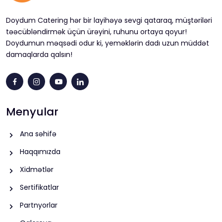
Doydum Catering hər bir layihəyə sevgi qataraq, müştəriləri
təəcübləndirmək üçün ürəyini, ruhunu ortaya qoyur!
Doydumun məqsədi odur ki, yeməklərin dadı uzun müddət
damaqlarda qalsın!
Menyular
Ana səhifə
Haqqımızda
Xidmətlər
Sertifikatlar
Partnyorlar